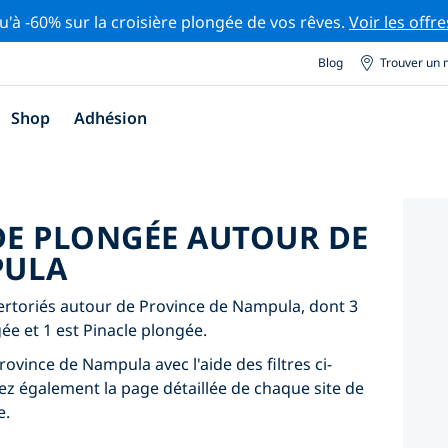
u'à -60% sur la croisière plongée de vos rêves.
Voir les offre
Blog
Trouver un 
Shop
Adhésion
 DE PLONGÉE AUTOUR DE
PULA
épertoriés autour de Province de Nampula, dont 3
e et 1 est Pinacle plongée.
ovince de Nampula avec l'aide des filtres ci-
tez également la page détaillée de chaque site de
e.