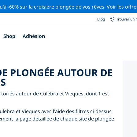
u'à -60% sur la croisière plongée de vos rêves.
Voir les offre
Blog
Trouver un 
Shop
Adhésion
 DE PLONGÉE AUTOUR DE
ES
ertoriés autour de Culebra et Vieques, dont 1 est
lebra et Vieques avec l'aide des filtres ci-dessus
lement la page détaillée de chaque site de plongée