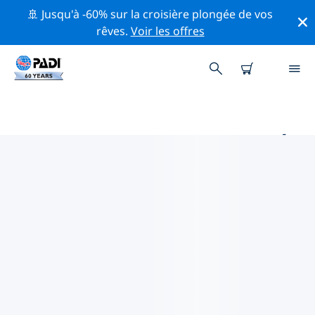
🚢 Jusqu'à -60% sur la croisière plongée de vos
rêves.
Voir les offres
PRINCIPAUX SITES DE PLONGÉE
AUTOUR DE PIEMONTE
Il n'y a pas actuellement de sites de plongée
répertoriés in Piemonte.
Explorez les sites de plongée autour de Piemonte avec
l'aide des filtres ci-dessus ou de la carte interactive.
Consultez également la page détaillée de chaque site
de plongée et votez si vous connaissez le site.