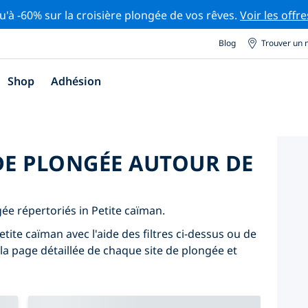
u'à -60% sur la croisière plongée de vos rêves.
Voir les offre
Blog
Trouver un 
Shop
Adhésion
 DE PLONGÉE AUTOUR DE
gée répertoriés in Petite caïman.
tite caïman avec l'aide des filtres ci-dessus ou de
 la page détaillée de chaque site de plongée et