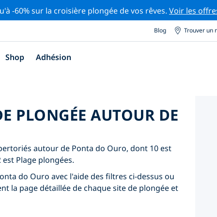
u'à -60% sur la croisière plongée de vos rêves.
Voir les offre
Blog
Trouver un 
Shop
Adhésion
 DE PLONGÉE AUTOUR DE
épertoriés autour de Ponta do Ouro, dont 10 est
2 est Plage plongées.
onta do Ouro avec l'aide des filtres ci-dessus ou
ent la page détaillée de chaque site de plongée et