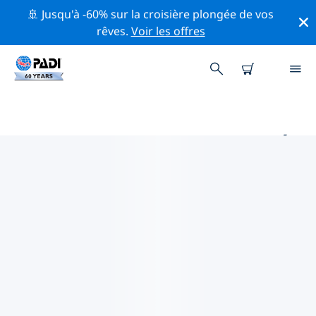
🚢 Jusqu'à -60% sur la croisière plongée de vos
rêves.
Voir les offres
PRINCIPAUX SITES DE PLONGÉE
AUTOUR DE GUADALAJARA
Il n'y a pas actuellement de sites de plongée
répertoriés Guadalajara.
Explorez les sites de plongée autour de Guadalajara
avec l'aide des filtres ci-dessus ou de la carte
interactive. Consultez également la page détaillée de
chaque site de plongée et votez si vous connaissez le
site.