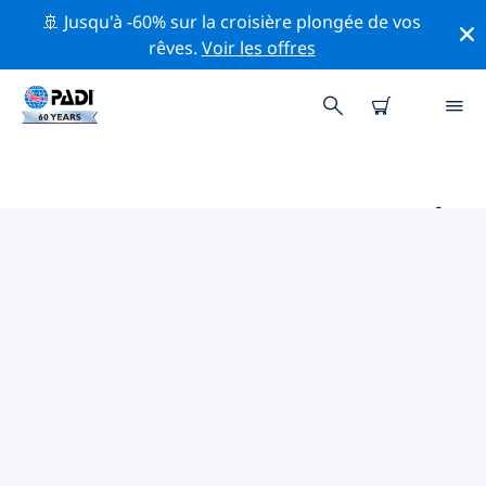
🚢 Jusqu'à -60% sur la croisière plongée de vos
rêves.
Voir les offres
PRINCIPAUX SITES DE PLONGÉE
AUTOUR DE SIPADAN
Il y a actuellement 2 sites de plongée répertoriés
autour de Sipadan, dont 2 est Tombant plongées, 1 est
Canal plongée et 1 est Dérive plongée.
Explorez les sites de plongée autour de Sipadan avec
l'aide des filtres ci-dessus ou de la carte interactive.
Consultez également la page détaillée de chaque site
de plongée et votez si vous connaissez le site.