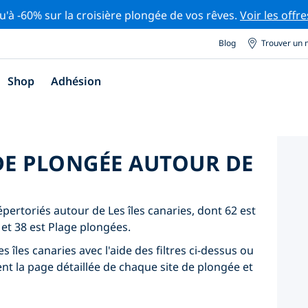
u'à -60% sur la croisière plongée de vos rêves.
Voir les offre
Blog
Trouver un 
Shop
Adhésion
 DE PLONGÉE AUTOUR DE
épertoriés autour de Les îles canaries, dont 62 est
et 38 est Plage plongées.
 îles canaries avec l'aide des filtres ci-dessus ou
ent la page détaillée de chaque site de plongée et