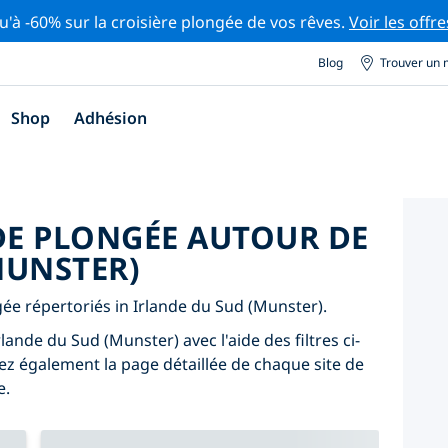
u'à -60% sur la croisière plongée de vos rêves.
Voir les offre
Blog
Trouver un 
Shop
Adhésion
 DE PLONGÉE AUTOUR DE
MUNSTER)
ngée répertoriés in Irlande du Sud (Munster).
lande du Sud (Munster) avec l'aide des filtres ci-
tez également la page détaillée de chaque site de
e.