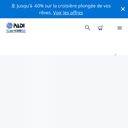
🚢 Jusqu'à -60% sur la croisière plongée de vos
rêves.
Voir les offres
PRINCIPAUX SITES DE PLONGÉE
AUTOUR DE ÎLES ADRIATIQUES
Il y a actuellement 21 sites de plongée répertoriés
autour de Îles Adriatiques, dont 15 est Tombant
plongées, 13 est Récif plongées et 5 est Épave
plongées.
Explorez les sites de plongée autour de Îles
Adriatiques avec l'aide des filtres ci-dessus ou de la
carte interactive. Consultez également la page
détaillée de chaque site de plongée et votez si vous