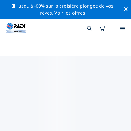
🚢 Jusqu'à -60% sur la croisière plongée de vos
rêves.
Voir les offres
PRINCIPAUX SITES DE PLONGÉE
AUTOUR DE ÎLE DE PEMBA
Il n'y a pas actuellement de sites de plongée
répertoriés in Île de Pemba.
Explorez les sites de plongée autour de Île de Pemba
avec l'aide des filtres ci-dessus ou de la carte
interactive. Consultez également la page détaillée de
chaque site de plongée et votez si vous connaissez le
site.