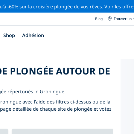
u'à -60% sur la croisière plongée de vos rêves.
Voir les offre
Blog
Trouver un 
Shop
Adhésion
 DE PLONGÉE AUTOUR DE
ngée répertoriés in Groningue.
oningue avec l'aide des filtres ci-dessus ou de la
 page détaillée de chaque site de plongée et votez