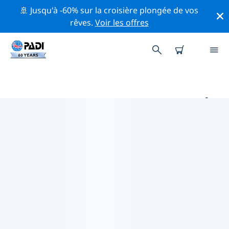
🚢 Jusqu'à -60% sur la croisière plongée de vos
rêves.
Voir les offres
PRINCIPAUX SITES DE PLONGÉE
AUTOUR DE TOLO
Il n'y a pas actuellement de sites de plongée
répertoriés Tolo.
Explorez les sites de plongée autour de Tolo avec l'aide
des filtres ci-dessus ou de la carte interactive.
Consultez également la page détaillée de chaque site
de plongée et votez si vous connaissez le site.