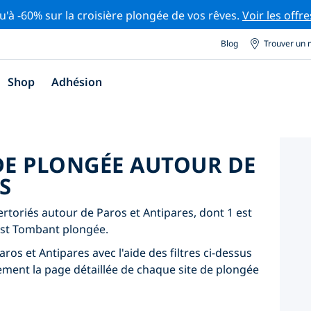
u'à -60% sur la croisière plongée de vos rêves.
Voir les offre
Blog
Trouver un 
Shop
Adhésion
 DE PLONGÉE AUTOUR DE
S
ertoriés autour de Paros et Antipares, dont 1 est
 est Tombant plongée.
ros et Antipares avec l'aide des filtres ci-dessus
lement la page détaillée de chaque site de plongée