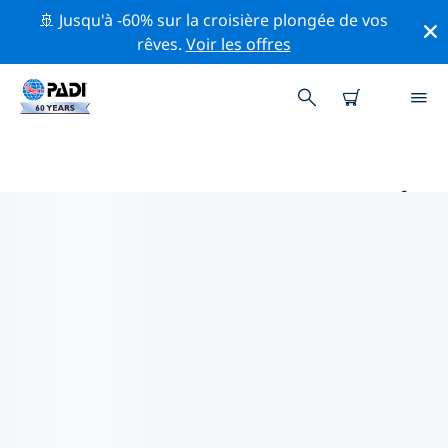
🚢 Jusqu'à -60% sur la croisière plongée de vos
rêves.
Voir les offres
PRINCIPAUX SITES DE PLONGÉE
AUTOUR DE GANGWON-DO
Il y a actuellement 4 sites de plongée répertoriés
autour de Gangwon-do, dont 3 est Fond sableux
plongées, 1 est Océan plongée et 1 est Plage plongée.
Explorez les sites de plongée autour de Gangwon-do
avec l'aide des filtres ci-dessus ou de la carte
interactive. Consultez également la page détaillée de
chaque site de plongée et votez si vous connaissez le
site.