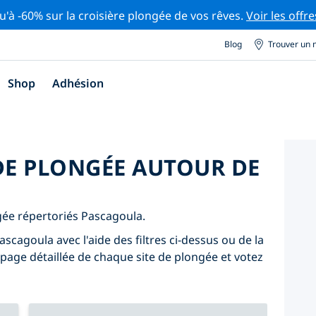
u'à -60% sur la croisière plongée de vos rêves.
Voir les offre
Blog
Trouver un 
Shop
Adhésion
 DE PLONGÉE AUTOUR DE
ngée répertoriés Pascagoula.
scagoula avec l'aide des filtres ci-dessus ou de la
 page détaillée de chaque site de plongée et votez