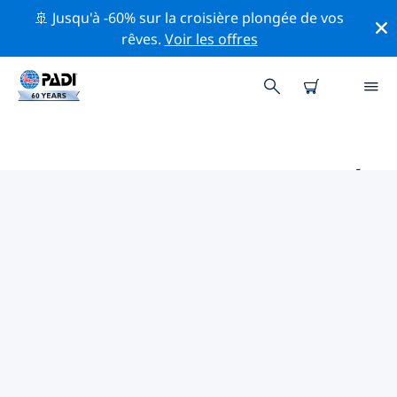
🚢 Jusqu'à -60% sur la croisière plongée de vos
rêves.
Voir les offres
PRINCIPAUX SITES DE PLONGÉE
AUTOUR DE NORTH POLE
Il n'y a pas actuellement de sites de plongée
répertoriés North Pole.
Explorez les sites de plongée autour de North Pole
avec l'aide des filtres ci-dessus ou de la carte
interactive. Consultez également la page détaillée de
chaque site de plongée et votez si vous connaissez le
site.