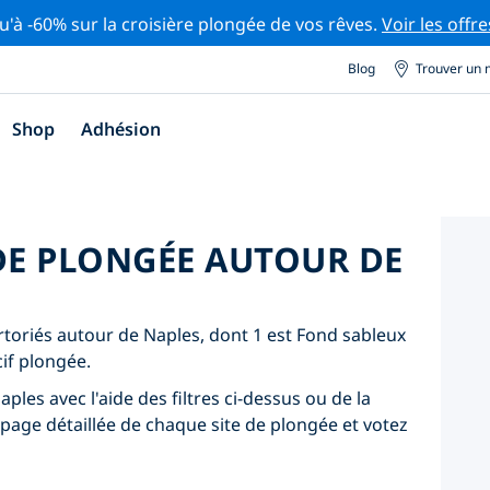
u'à -60% sur la croisière plongée de vos rêves.
Voir les offre
Blog
Trouver un 
Shop
Adhésion
 DE PLONGÉE AUTOUR DE
ertoriés autour de Naples, dont 1 est Fond sableux
if plongée.
ples avec l'aide des filtres ci-dessus ou de la
 page détaillée de chaque site de plongée et votez