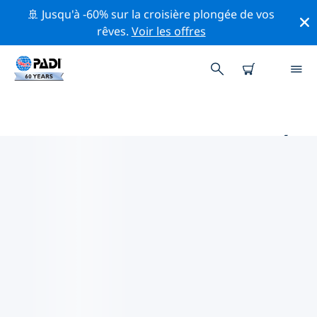
🚢 Jusqu'à -60% sur la croisière plongée de vos
rêves.
Voir les offres
PRINCIPAUX SITES DE PLONGÉE
AUTOUR DE MINNEAPOLIS
Il y a actuellement 1 site de plongée répertoriés autour
de Minneapolis, dont 1 est Lac plongée et 1 est Plage
plongée.
Explorez les sites de plongée autour de Minneapolis
avec l'aide des filtres ci-dessus ou de la carte
interactive. Consultez également la page détaillée de
chaque site de plongée et votez si vous connaissez le
site.