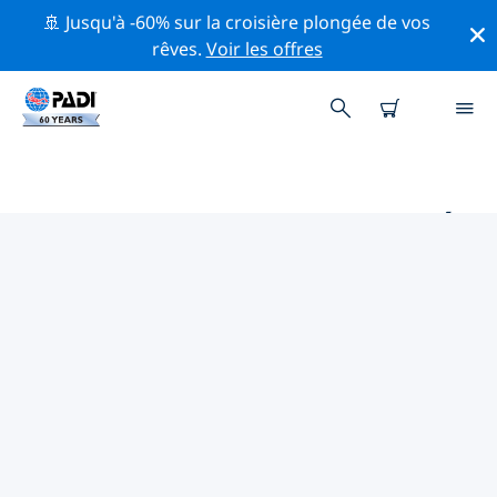
🚢 Jusqu'à -60% sur la croisière plongée de vos
rêves.
Voir les offres
PRINCIPAUX SITES DE PLONGÉE
AUTOUR DE MANDEVILLE
Il n'y a pas actuellement de sites de plongée
répertoriés Mandeville.
Explorez les sites de plongée autour de Mandeville
avec l'aide des filtres ci-dessus ou de la carte
interactive. Consultez également la page détaillée de
chaque site de plongée et votez si vous connaissez le
site.