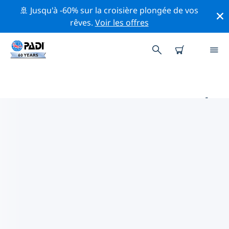
🚢 Jusqu'à -60% sur la croisière plongée de vos
rêves.
Voir les offres
PRINCIPAUX SITES DE PLONGÉE
AUTOUR DE DAYTONA BEACH
Il y a actuellement 3 sites de plongée répertoriés
autour de Daytona Beach, dont 2 est Rivière plongées,
1 est Dérive plongée et 1 est Grotte plongée.
Explorez les sites de plongée autour de Daytona Beach
avec l'aide des filtres ci-dessus ou de la carte
interactive. Consultez également la page détaillée de
chaque site de plongée et votez si vous connaissez le
site.