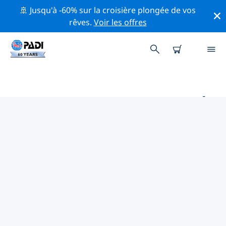
🚢 Jusqu'à -60% sur la croisière plongée de vos
rêves.
Voir les offres
PRINCIPAUX SITES DE PLONGÉE
AUTOUR DE MALAGA
Il n'y a pas actuellement de sites de plongée
répertoriés Malaga.
Explorez les sites de plongée autour de Malaga avec
l'aide des filtres ci-dessus ou de la carte interactive.
Consultez également la page détaillée de chaque site
de plongée et votez si vous connaissez le site.