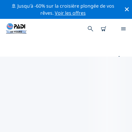
🚢 Jusqu'à -60% sur la croisière plongée de vos
rêves.
Voir les offres
PRINCIPAUX SITES DE PLONGÉE
AUTOUR DE DJIBOUTI
Il n'y a pas actuellement de sites de plongée
répertoriés à Djibouti.
Explorez les sites de plongée autour de Djibouti avec
l'aide des filtres ci-dessus ou de la carte interactive.
Consultez également la page détaillée de chaque site
de plongée et votez si vous connaissez le site.