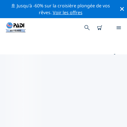
🚢 Jusqu'à -60% sur la croisière plongée de vos
rêves.
Voir les offres
PRINCIPAUX SITES DE PLONGÉE
AUTOUR DE SANTA TERESA
Il n'y a pas actuellement de sites de plongée
répertoriés Santa Teresa.
Explorez les sites de plongée autour de Santa Teresa
avec l'aide des filtres ci-dessus ou de la carte
interactive. Consultez également la page détaillée de
chaque site de plongée et votez si vous connaissez le
site.