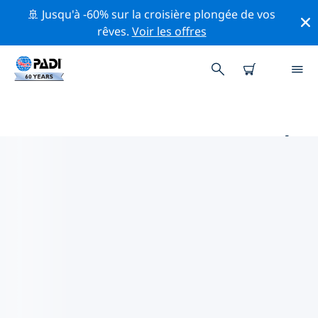
🚢 Jusqu'à -60% sur la croisière plongée de vos
rêves.
Voir les offres
PRINCIPAUX SITES DE PLONGÉE
AUTOUR DE WONJU
Il n'y a pas actuellement de sites de plongée
répertoriés Wonju.
Explorez les sites de plongée autour de Wonju avec
l'aide des filtres ci-dessus ou de la carte interactive.
Consultez également la page détaillée de chaque site
de plongée et votez si vous connaissez le site.