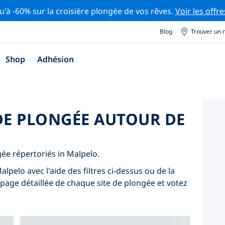
u'à -60% sur la croisière plongée de vos rêves.
Voir les offre
Blog
Trouver un 
Shop
Adhésion
 DE PLONGÉE AUTOUR DE
gée répertoriés in Malpelo.
lpelo avec l'aide des filtres ci-dessus ou de la
 page détaillée de chaque site de plongée et votez