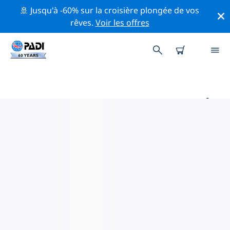
🚢 Jusqu'à -60% sur la croisière plongée de vos
rêves.
Voir les offres
PRINCIPAUX SITES DE PLONGÉE
AUTOUR DE SHENZHEN
Il n'y a pas actuellement de sites de plongée
répertoriés Shenzhen.
Explorez les sites de plongée autour de Shenzhen avec
l'aide des filtres ci-dessus ou de la carte interactive.
Consultez également la page détaillée de chaque site
de plongée et votez si vous connaissez le site.