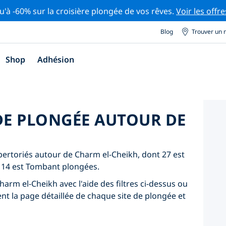
u'à -60% sur la croisière plongée de vos rêves.
Voir les offre
Blog
Trouver un 
Shop
Adhésion
 DE PLONGÉE AUTOUR DE
épertoriés autour de Charm el-Cheikh, dont 27 est
t 14 est Tombant plongées.
harm el-Cheikh avec l'aide des filtres ci-dessus ou
ent la page détaillée de chaque site de plongée et