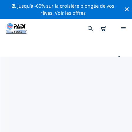
🚢 Jusqu'à -60% sur la croisière plongée de vos
rêves.
Voir les offres
PRINCIPAUX SITES DE PLONGÉE
AUTOUR DE AALST
Il n'y a pas actuellement de sites de plongée
répertoriés Aalst.
Explorez les sites de plongée autour de Aalst avec
l'aide des filtres ci-dessus ou de la carte interactive.
Consultez également la page détaillée de chaque site
de plongée et votez si vous connaissez le site.