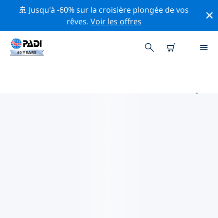
🚢 Jusqu'à -60% sur la croisière plongée de vos
rêves.
Voir les offres
PRINCIPAUX SITES DE PLONGÉE
AUTOUR DE PORT LINCOLN
Il y a actuellement 1 site de plongée répertoriés autour
de Port Lincoln, dont 1 est Canal plongée.
Explorez les sites de plongée autour de Port Lincoln
avec l'aide des filtres ci-dessus ou de la carte
interactive. Consultez également la page détaillée de
chaque site de plongée et votez si vous connaissez le
site.