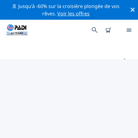
🚢 Jusqu'à -60% sur la croisière plongée de vos
rêves.
Voir les offres
PRINCIPAUX SITES DE PLONGÉE
AUTOUR DE MONTAGUE ISLAND
Il n'y a pas actuellement de sites de plongée
répertoriés in Montague Island.
Explorez les sites de plongée autour de Montague
Island avec l'aide des filtres ci-dessus ou de la carte
interactive. Consultez également la page détaillée de
chaque site de plongée et votez si vous connaissez le
site.