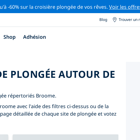
u'à -60% sur la croisière plongée de vos rêves.
Voir les offre
Blog
Trouver un 
Shop
Adhésion
 DE PLONGÉE AUTOUR DE
ngée répertoriés Broome.
oome avec l'aide des filtres ci-dessus ou de la
 page détaillée de chaque site de plongée et votez