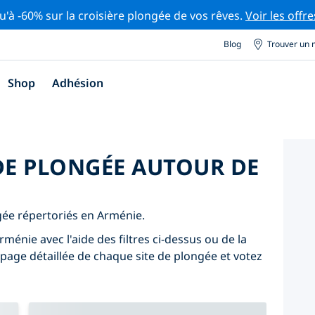
u'à -60% sur la croisière plongée de vos rêves.
Voir les offre
Blog
Trouver un 
Shop
Adhésion
 DE PLONGÉE AUTOUR DE
ngée répertoriés en Arménie.
ménie avec l'aide des filtres ci-dessus ou de la
 page détaillée de chaque site de plongée et votez