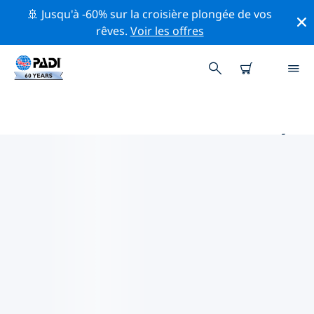
🚢 Jusqu'à -60% sur la croisière plongée de vos
rêves.
Voir les offres
PRINCIPAUX SITES DE PLONGÉE
AUTOUR DE HANOVRE
Il n'y a pas actuellement de sites de plongée
répertoriés in Hanovre.
Explorez les sites de plongée autour de Hanovre avec
l'aide des filtres ci-dessus ou de la carte interactive.
Consultez également la page détaillée de chaque site
de plongée et votez si vous connaissez le site.