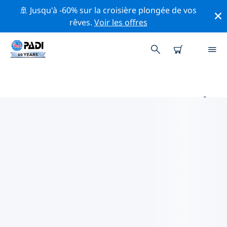
🚢 Jusqu'à -60% sur la croisière plongée de vos
rêves.
Voir les offres
PRINCIPAUX SITES DE PLONGÉE
AUTOUR DE CUXHAVEN
Il y a actuellement 1 site de plongée répertoriés autour
de Cuxhaven, dont 1 est Épave plongée, 1 est Lac
plongée et 1 est Tombant plongée.
Explorez les sites de plongée autour de Cuxhaven avec
l'aide des filtres ci-dessus ou de la carte interactive.
Consultez également la page détaillée de chaque site
de plongée et votez si vous connaissez le site.