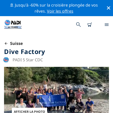
🚢 Jusqu'à -60% sur la croisière plongée de vos
rêves.
Voir les offres
Suisse
Dive Factory
PADI 5 Star CDC
AFFICHER LA PHOTO