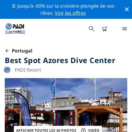
🚢 Jusqu'à -60% sur la croisière plongée de vos
rêves.
Voir les offres
Portugal
Best Spot Azores Dive Center
PADI Resort
AFFICHER TOUTES LES 26 PHOTOS
VIDÉO