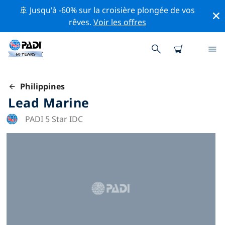
🚢 Jusqu'à -60% sur la croisière plongée de vos
rêves.
Voir les offres
Philippines
Lead Marine
PADI 5 Star IDC