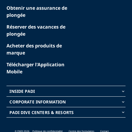
Obtenir une assurance de
plongée
Réserver des vacances de
plongée
Acheter des produits de
marque
Télécharger l'Application
Mobile
INSIDE PADI
keyboard_arrow_down
CORPORATE INFORMATION
keyboard_arrow_down
PADI DIVE CENTERS & RESORTS
keyboard_arrow_down
© PADI 2026
Politique de confidentialité
Centre des formulaires
Contact