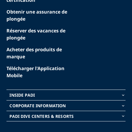
certification
Obtenir une assurance de
plongée
Réserver des vacances de
plongée
Acheter des produits de
marque
Télécharger l'Application
Mobile
INSIDE PADI
keyboard_arrow_down
CORPORATE INFORMATION
keyboard_arrow_down
PADI DIVE CENTERS & RESORTS
keyboard_arrow_down