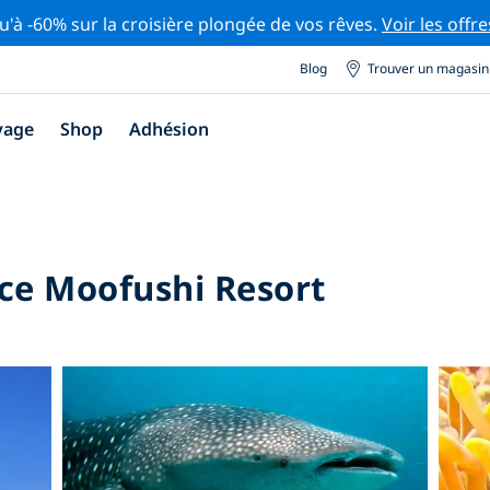
u'à -60% sur la croisière plongée de vos rêves.
Voir les offre
Blog
Trouver un magasin
yage
Shop
Adhésion
ce Moofushi Resort