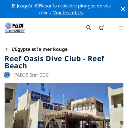
🚢 Jusqu'à -60% sur la croisière plongée de vos
rêves.
Voir les offres
L'Egypte et la mer Rouge
Reef Oasis Dive Club - Reef
Beach
PADI 5 Star CDC