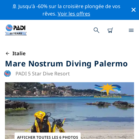
🚢 Jusqu'à -60% sur la croisière plongée de vos
rêves.
Voir les offres
Italie
Mare Nostrum Diving Palermo
PADI 5 Star Dive Resort
AFFICHER TOUTES LES 6 PHOTOS