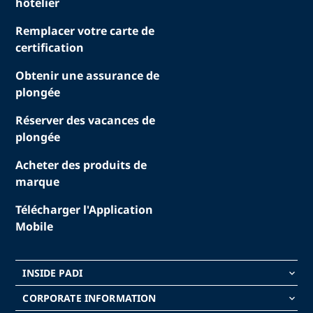
hôtelier
Remplacer votre carte de
certification
Obtenir une assurance de
plongée
Réserver des vacances de
plongée
Acheter des produits de
marque
Télécharger l'Application
Mobile
INSIDE PADI
keyboard_arrow_down
CORPORATE INFORMATION
keyboard_arrow_down