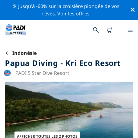
🚢 Jusqu'à -60% sur la croisière plongée de vos
rêves.
Voir les offres
Indonésie
Papua Diving - Kri Eco Resort
PADI 5 Star Dive Resort
AFFICHER TOUTES LES 2 PHOTOS