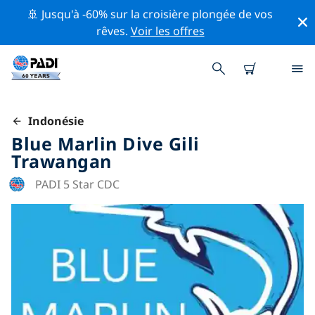
🚢 Jusqu'à -60% sur la croisière plongée de vos
rêves.
Voir les offres
Indonésie
Blue Marlin Dive Gili
Trawangan
PADI 5 Star CDC