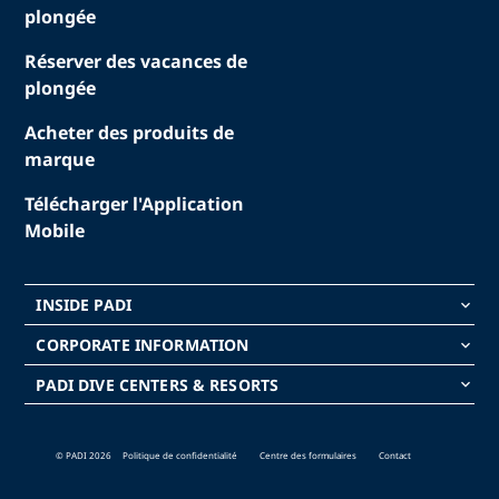
plongée
Réserver des vacances de
plongée
Acheter des produits de
marque
Télécharger l'Application
Mobile
INSIDE PADI
keyboard_arrow_down
CORPORATE INFORMATION
keyboard_arrow_down
PADI DIVE CENTERS & RESORTS
keyboard_arrow_down
© PADI 2026
Politique de confidentialité
Centre des formulaires
Contact