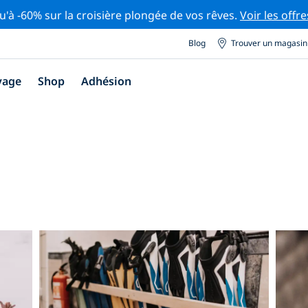
u'à -60% sur la croisière plongée de vos rêves.
Voir les offre
Blog
Trouver un magasin
yage
Shop
Adhésion