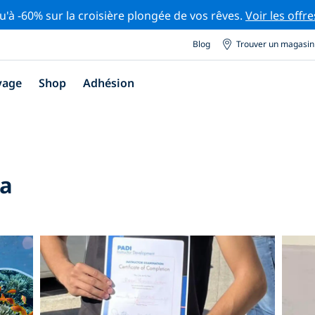
u'à -60% sur la croisière plongée de vos rêves.
Voir les offre
Blog
Trouver un magasin
yage
Shop
Adhésion
ea