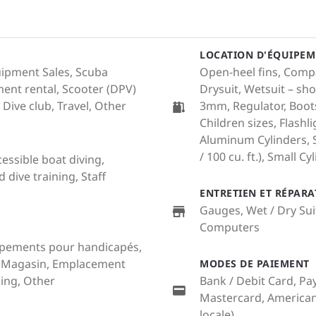
LOCATION D'ÉQUIPEM
quipment Sales, Scuba
Open-heel fins, Compa
ent rental, Scooter (DPV)
Drysuit, Wetsuit – sho
, Dive club, Travel, Other
3mm, Regulator, Boot
Children sizes, Flash
Aluminum Cylinders, S
/ 100 cu. ft.), Small Cyl
cessible boat diving,
dive training, Staff
ENTRETIEN ET RÉPAR
Gauges, Wet / Dry Sui
Computers
uipements pour handicapés,
), Magasin, Emplacement
MODES DE PAIEMENT
king, Other
Bank / Debit Card, Pay
Mastercard, American 
locale)