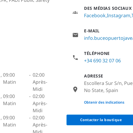
DES MÉDIAS SOCIAUX
Facebook
Instagram
E-MAIL
info.buceopuertojav
TÉLÉPHONE
+34 690 32 07 06
,
09:00
-
02:00
ADRESSE
Matin
Après-
Escollera Sur S/n, Pue
Midi
No State, Spain
,
09:00
-
02:00
None
Obtenir des indications
Matin
Après-
Midi
,
09:00
-
02:00
Contacter la boutique
Matin
Après-
Midi