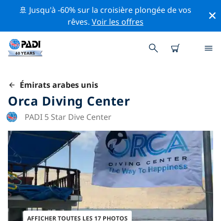
🚢 Jusqu'à -60% sur la croisière plongée de vos
rêves.
Voir les offres
Émirats arabes unis
Orca Diving Center
PADI 5 Star Dive Center
AFFICHER TOUTES LES 17 PHOTOS