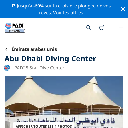
🚢 Jusqu'à -60% sur la croisière plongée de vos
rêves.
Voir les offres
Émirats arabes unis
Abu Dhabi Diving Center
PADI 5 Star Dive Center
AFFICHER TOUTES LES 4 PHOTOS