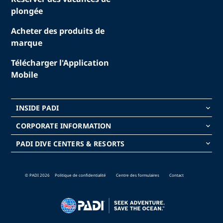
plongée
Acheter des produits de
marque
Télécharger l'Application
Mobile
INSIDE PADI
keyboard_arrow_down
CORPORATE INFORMATION
keyboard_arrow_down
PADI DIVE CENTERS & RESORTS
keyboard_arrow_down
© PADI 2026
Politique de confidentialité
Centre des formulaires
Contact