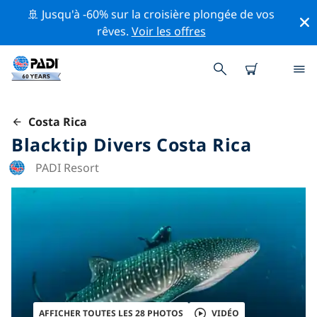
🚢 Jusqu'à -60% sur la croisière plongée de vos
rêves.
Voir les offres
Costa Rica
Blacktip Divers Costa Rica
PADI Resort
AFFICHER TOUTES LES 28 PHOTOS
VIDÉO