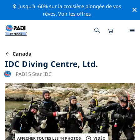
🚢 Jusqu'à -60% sur la croisière plongée de vos
rêves.
Voir les offres
Canada
IDC Diving Centre, Ltd.
PADI 5 Star IDC
AFFICHER TOUTES LES 44 PHOTOS
VIDÉO